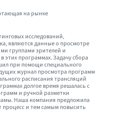
ботающая на рынке
тинговых исследований,
а, являются данные о просмотре
ми группами зрителей и
в этих программах. Задачу сбора
ешил при помощи специального
едущих журнал просмотра программ
еального расписания трансляций
граммах долгое время решалась с
грамм и ручной разметки
ламы. Наша компания предложила
т процесс и тем самым повысить