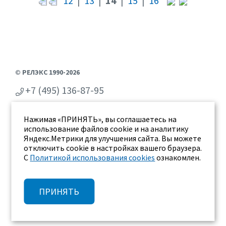
12
|
13
|
14
|
15
|
16
© РЕЛЭКС 1990-2026
+7 (495) 136-87-95
+7 (473) 2-711-711
Нажимая «ПРИНЯТЬ», вы соглашаетесь на
г. Воронеж, ул. Бахметьева 2Б
использование файлов cookie и на аналитику
Яндекс.Метрики для улучшения сайта. Вы можете
отключить cookie в настройках вашего браузера.
С
Политикой использования cookies
ознакомлен.
ПРИНЯТЬ