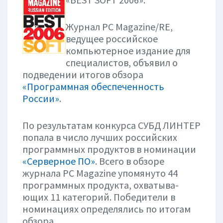
Журнал PC Magazine/RE,
ведущее российское
компьютерное издание для
специалистов, объявил о
подведении итогов обзора
«Программная обеспеченность
России»
.
По результатам конкурса СУБД ЛИНТЕР
попала в число лучших российских
программных продуктов в номинации
«Серверное ПО»
. Всего в обзоре
журнала PC Magazine упомянуто 44
прог­рам­мных про­дук­та, ох­ва­тыва­
ющих 11 ка­тего­рий. Победители в
номинациях определялись по итогам
обзора.