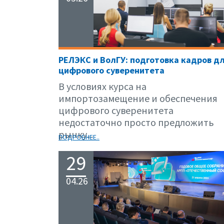
РЕЛЭКС и ВолГУ: подготовка кадров д
цифрового суверенитета
В условиях курса на
импортозамещение и обеспечения
цифрового суверенитета
недостаточно просто предложить
рынку...
ПОДРОБНЕЕ..
29
04.26