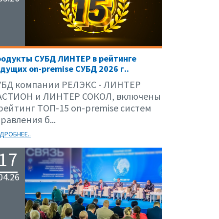
родукты СУБД ЛИНТЕР в рейтинге
дущих on-premise СУБД 2026 г..
УБД компании РЕЛЭКС - ЛИНТЕР
АСТИОН и ЛИНТЕР СОКОЛ, включены
 рейтинг ТОП-15 on-premise систем
равления б...
ДРОБНЕЕ..
17
04.26