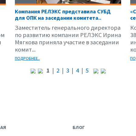
Компания РЕЛЭКС представила СУБД
«С
для ОПК на заседании комитета..
се
Заместитель генерального директора
К
ом
по развитию компании РЕЛЭКС Ирина
3
и
Мягкова приняла участие в заседании
и
комит...
к
ПОДРОБНЕЕ..
ПО
1
|
2
|
3
|
4
|
5
НАЯ
БЛОГ