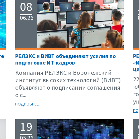
08
06.26
те
РЕЛЭКС и ВИВТ объединяют усилия по
Р
подготовке ИТ-кадров
«
ци
Компания РЕЛЭКС и Воронежский
22
институт высоких технологий (ВИВТ)
ю
объявляют о подписании соглашения
г
о с...
ун
ПОДРОБНЕЕ..
ПО
19
05.26