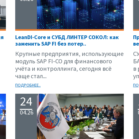
ля
LeanDI-Core и СУБД ЛИНТЕР СОКОЛ: как
П
заменить SAP FI без потер..
ве
Крупные предприятия, использующие
С
модуль SAP FI-CO для финансового
Б
учёта и контроллинга, сегодня всё
в
чаще стал...
уп
ПОДРОБНЕЕ..
ПО
24
04.26