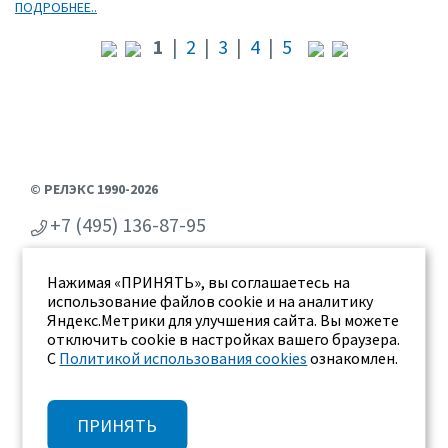
ПОДРОБНЕЕ..
1
|
2
|
3
|
4
|
5
© РЕЛЭКС 1990-2026
+7 (495) 136-87-95
+7 (473) 2-711-711
Нажимая «ПРИНЯТЬ», вы соглашаетесь на
г. Воронеж, ул. Бахметьева 2Б
использование файлов cookie и на аналитику
Яндекс.Метрики для улучшения сайта. Вы можете
отключить cookie в настройках вашего браузера.
С
Политикой использования cookies
ознакомлен.
ПРИНЯТЬ