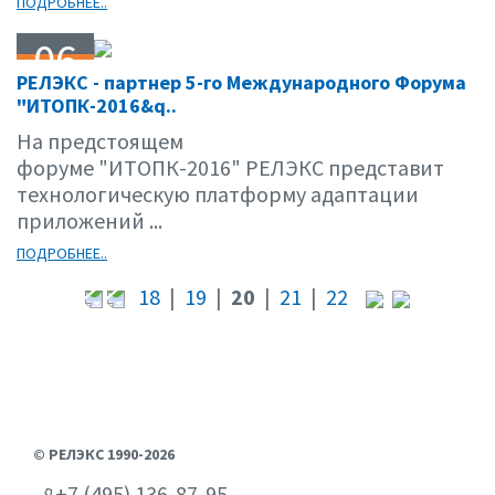
ПОДРОБНЕЕ..
06
РЕЛЭКС - партнер 5-го Международного Форума
05.16
"ИТОПК-2016&q..
На предстоящем
форуме "ИТОПК-2016" РЕЛЭКС представит
технологическую платформу адаптации
приложений ...
ПОДРОБНЕЕ..
18
|
19
|
20
|
21
|
22
© РЕЛЭКС 1990-2026
+7 (495) 136-87-95