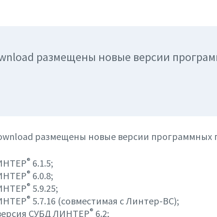
ownload размещены новые версии програ
Download размещены новые версии программных 
®
ИНТЕР
6.1.5;
®
ИНТЕР
6.0.8;
®
ИНТЕР
5.9.25;
®
ИНТЕР
5.7.16 (совместимая с Линтер-ВС);
®
версия СУБД ЛИНТЕР
6.2;