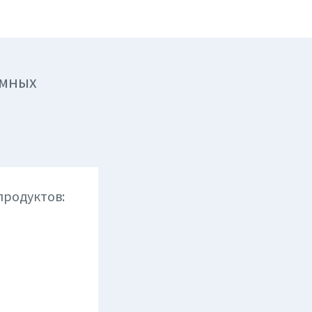
ммных
продуктов: