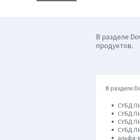
В разделе D
продуктов.
В разделе 
СУБД Л
СУБД Л
СУБД Л
СУБД Л
альфа-