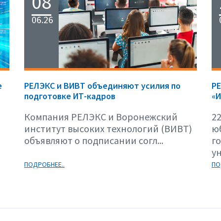
08
06.26
е
РЕЛЭКС и ВИВТ объединяют усилия по
Р
подготовке ИТ-кадров
«И
Компания РЕЛЭКС и Воронежский
22
институт высоких технологий (ВИВТ)
ю
объявляют о подписании согл...
г
ун
ПОДРОБНЕЕ..
ПО