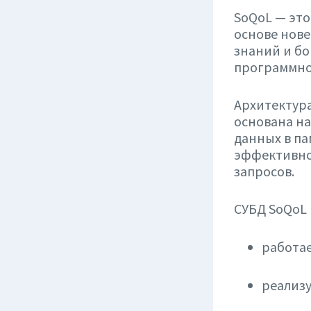
SoQoL — это
основе нове
знаний и бо
программно
Архитектура
основана н
данных в па
эффективно
запросов.
СУБД SoQoL
работа
реализу