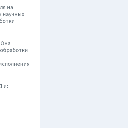
ля на
х научных
аботки
 Она
 обработки
 исполнения
 и: