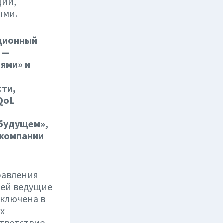
ций,
ыми.
юционный
 —
лями» и
сти,
QoL
 будущем»,
 компании
равления
щей ведущие
включена в
ых
ответствие