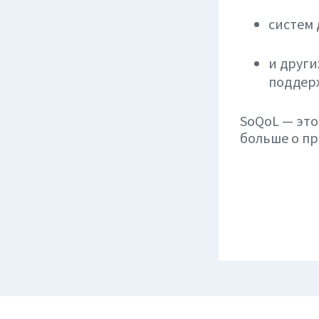
систем
и други
поддер
SoQoL — это
больше о пр