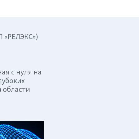
П «РЕЛЭКС»)
ая с нуля на
лубоких
в области