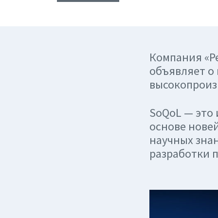
Компания «Р
объявляет о
высокопроиз
SoQoL — это 
основе нове
научных знан
разработки 