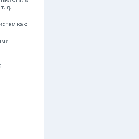
. д.
стем как:
ими
;