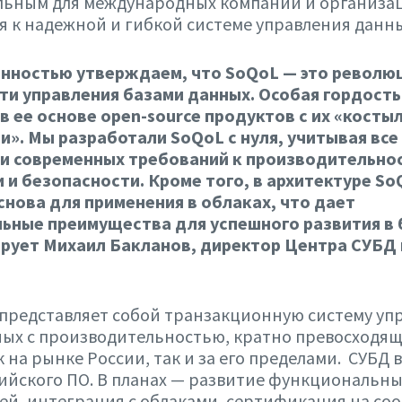
льным для международных компаний и организа
 к надежной и гибкой системе управления данн
енностью утверждаем, что SoQoL — это револ
сти управления базами данных. Особая гордость
в ее основе open-source продуктов с их «косты
». Мы разработали SoQoL с нуля, учитывая все
и современных требований к производительно
 и безопасности. Кроме того, в архитектуре So
снова для применения в облаках, что дает
ьные преимущества для успешного развития в
рует Михаил Бакланов, директор Центра СУБД
 представляет собой транзакционную систему уп
ных с производительностью, кратно превосходя
к на рынке России, так и за его пределами. СУБД 
ийского ПО. В планах — развитие функциональн
й, интеграция с облаками, сертификация на со