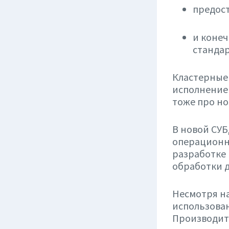
предост
и коне
стандар
Кластерные 
исполнением
тоже про но
В новой СУБ
операционны
разработке
обработки 
Несмотря на
использован
Производит