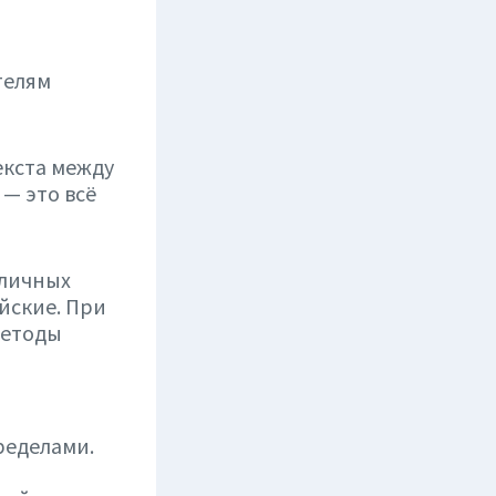
телям
екста между
— это всё
зличных
йские. При
методы
ределами.