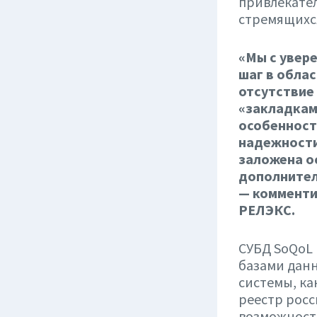
привлекате
стремящихся
«Мы с увер
шаг в обла
отсутствие 
«закладками
особенност
надежности
заложена о
дополнител
— комменти
РЕЛЭКС.
СУБД SoQoL
базами дан
системы, ка
реестр росс
возможносте