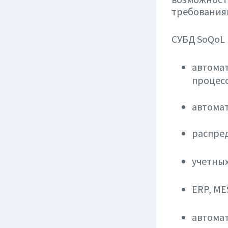
требованиям
СУБД SoQoL 
автома
процесс
автома
распред
учетных
ERP, ME
автомат