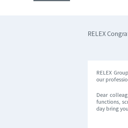
RELEX Congrat
RELEX Group 
our professi
Dear colleag
functions, s
day bring you