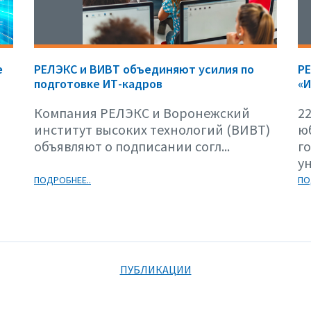
е
РЕЛЭКС и ВИВТ объединяют усилия по
Р
подготовке ИТ-кадров
«И
Компания РЕЛЭКС и Воронежский
22
институт высоких технологий (ВИВТ)
ю
объявляют о подписании согл...
г
ун
ПОДРОБНЕЕ..
ПО
ПУБЛИКАЦИИ