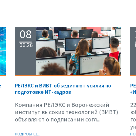
08
06.26
е
РЕЛЭКС и ВИВТ объединяют усилия по
Р
подготовке ИТ-кадров
«И
Компания РЕЛЭКС и Воронежский
22
институт высоких технологий (ВИВТ)
ю
объявляют о подписании согл...
г
ун
ПОДРОБНЕЕ..
ПО