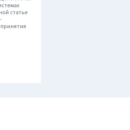
истемах
ной статье
-
 принятия