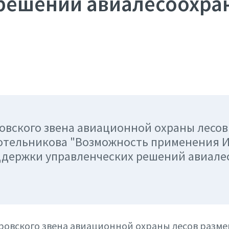
решений авиалесоохра
ровского звена авиационной охраны лесо
 Котельникова "Возможность применения 
ддержки управленческих решений авиале
ровского звена авиационной охраны лесов разме