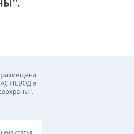
ны".
в размещена
ИАС НЕВОД в
соохраны".
щена статья