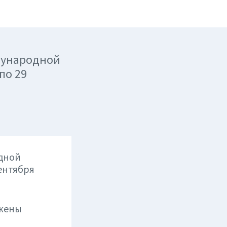
дународной
по 29
одной
сентября
ожены