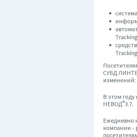
систем
информ
автомат
Tracking
средств
Tracking
Посетителям
СУБД ЛИНТ
изменений:
В этом году
®
НЕВОД
3.7.
Ежедневно н
компании - 
посетителя