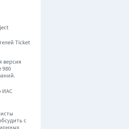
ject
елей Ticket
я версия
 980
ваний.
ю ИАС
листы
обсудить с
ционных