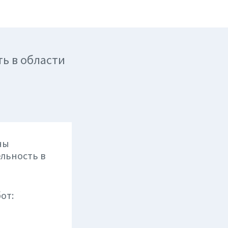
ь в области
ны
ельность в
от: