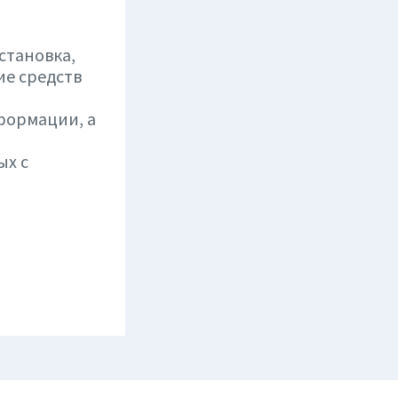
становка,
ие средств
нформации, а
ых с