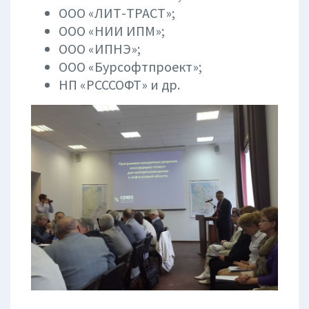
ООО «ЛИТ-ТРАСТ»;
ООО «НИИ ИПМ»;
ООО «ИПНЭ»;
ООО «Бурсофтпроект»;
НП «РСССОФТ» и др.