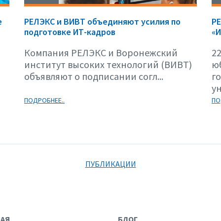
е
РЕЛЭКС и ВИВТ объединяют усилия по
Р
подготовке ИТ-кадров
«И
Компания РЕЛЭКС и Воронежский
22
институт высоких технологий (ВИВТ)
ю
объявляют о подписании согл...
г
ун
ПОДРОБНЕЕ..
ПО
ПУБЛИКАЦИИ
НАЯ
БЛОГ