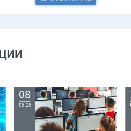
АЦИИ
08
06.26