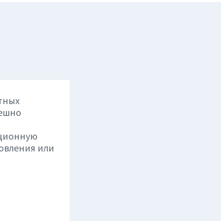
тных
пешно
ационную
новления или