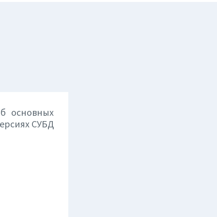
б основных
версиях СУБД