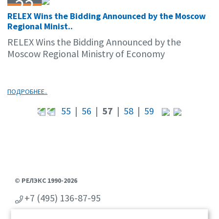
22
RELEX Wins the Bidding Announced by the Moscow
04.11
Regional Minist..
RELEX Wins the Bidding Announced by the
Moscow Regional Ministry of Economy
ПОДРОБНЕЕ..
55
|
56
|
57
|
58
|
59
© РЕЛЭКС 1990-2026
+7 (495) 136-87-95
+7 (473) 2-711-711