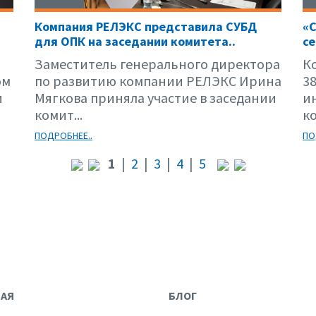
Компания РЕЛЭКС представила СУБД
«С
для ОПК на заседании комитета..
се
Заместитель генерального директора
К
ом
по развитию компании РЕЛЭКС Ирина
3
и
Мягкова приняла участие в заседании
и
комит...
к
ПОДРОБНЕЕ..
ПО
1
|
2
|
3
|
4
|
5
НАЯ
БЛОГ