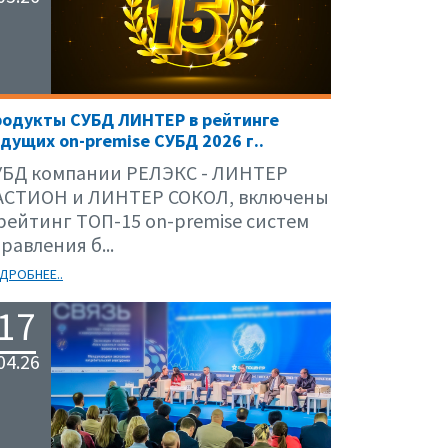
родукты СУБД ЛИНТЕР в рейтинге
дущих on-premise СУБД 2026 г..
УБД компании РЕЛЭКС - ЛИНТЕР
АСТИОН и ЛИНТЕР СОКОЛ, включены
 рейтинг ТОП-15 on-premise систем
равления б...
ДРОБНЕЕ..
17
04.26