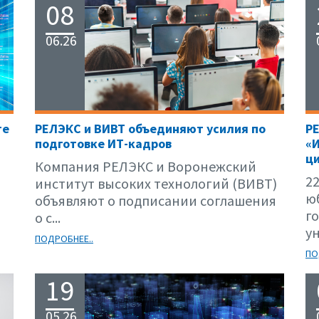
08
06.26
те
РЕЛЭКС и ВИВТ объединяют усилия по
Р
подготовке ИТ-кадров
«
ци
Компания РЕЛЭКС и Воронежский
22
институт высоких технологий (ВИВТ)
ю
объявляют о подписании соглашения
г
о с...
ун
ПОДРОБНЕЕ..
ПО
19
05.26