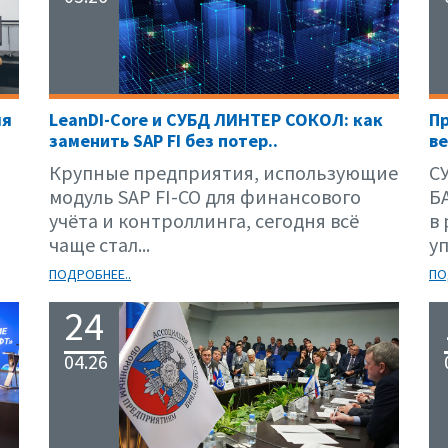
ля
LeanDI-Core и СУБД ЛИНТЕР СОКОЛ: как
П
заменить SAP FI без потер..
ве
Крупные предприятия, использующие
С
модуль SAP FI-CO для финансового
Б
учёта и контроллинга, сегодня всё
в
чаще стал...
уп
ПОДРОБНЕЕ..
ПО
24
04.26