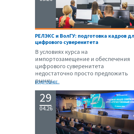
РЕЛЭКС и ВолГУ: подготовка кадров д
цифрового суверенитета
В условиях курса на
импортозамещение и обеспечения
цифрового суверенитета
недостаточно просто предложить
рынку...
ПОДРОБНЕЕ..
29
04.26