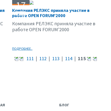
17
ния
Компания РЕЛЭКС приняла участие в
05.00
работе OPEN FORUM'2000
КС
Компания РЕЛЭКС приняла участие в
работе OPEN FORUM'2000
ПОДРОБНЕЕ..
111
|
112
|
113
|
114
|
115
НАЯ
БЛОГ