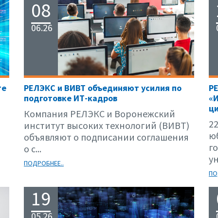
08
06.26
те
РЕЛЭКС и ВИВТ объединяют усилия по
Р
подготовке ИТ-кадров
«
ци
Компания РЕЛЭКС и Воронежский
22
институт высоких технологий (ВИВТ)
ю
объявляют о подписании соглашения
г
о с...
ун
ПОДРОБНЕЕ..
ПО
19
05.26