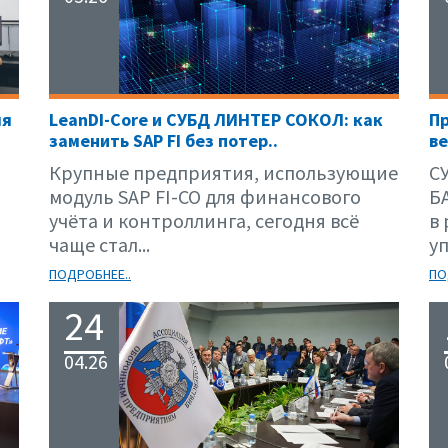
ля
LeanDI-Core и СУБД ЛИНТЕР СОКОЛ: как
П
заменить SAP FI без потер..
ве
Крупные предприятия, использующие
С
модуль SAP FI-CO для финансового
Б
учёта и контроллинга, сегодня всё
в
чаще стал...
уп
ПОДРОБНЕЕ..
ПО
24
04.26