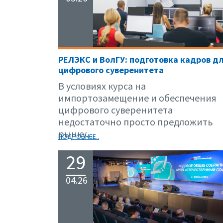
РЕЛЭКС и ВолГУ: подготовка кадров д
цифрового суверенитета
В условиях курса на
импортозамещение и обеспечения
цифрового суверенитета
недостаточно просто предложить
рынку...
ПОДРОБНЕЕ..
29
04.26