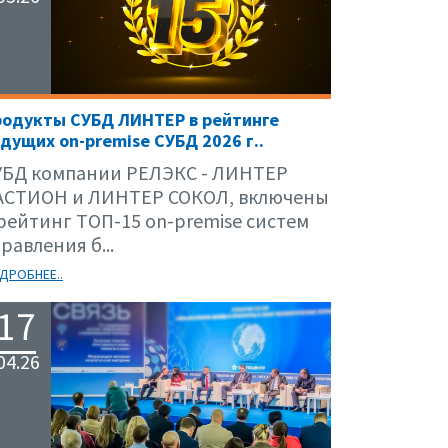
родукты СУБД ЛИНТЕР в рейтинге
дущих on-premise СУБД 2026 г..
УБД компании РЕЛЭКС - ЛИНТЕР
АСТИОН и ЛИНТЕР СОКОЛ, включены
 рейтинг ТОП-15 on-premise систем
равления б...
ДРОБНЕЕ..
17
04.26