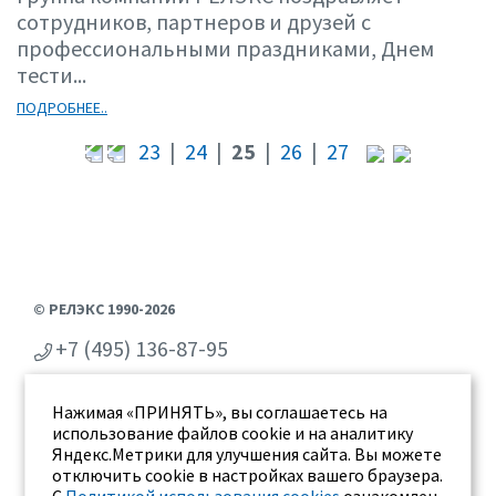
сотрудников, партнеров и друзей с
профессиональными праздниками, Днем
тести...
ПОДРОБНЕЕ..
23
|
24
|
25
|
26
|
27
© РЕЛЭКС 1990-2026
+7 (495) 136-87-95
+7 (473) 2-711-711
Нажимая «ПРИНЯТЬ», вы соглашаетесь на
г. Воронеж, ул. Бахметьева 2Б
использование файлов cookie и на аналитику
Яндекс.Метрики для улучшения сайта. Вы можете
отключить cookie в настройках вашего браузера.