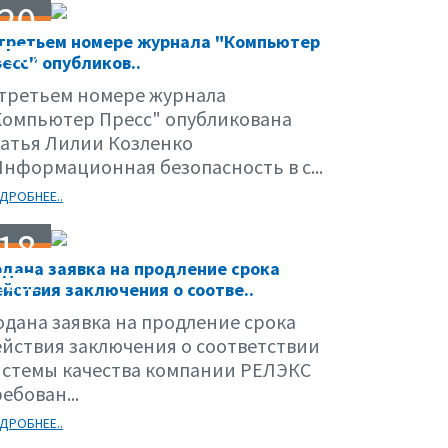
20
 третьем номере журнала "Компьютер
05.02
есс" опубликов..
 третьем номере журнала
Компьютер Пресс" опубликована
татья Лилии Козленко
Информационная безопасность в с...
ДРОБНЕЕ..
18
дана заявка на продление срока
02.02
йствия заключения о соотве..
одана заявка на продление срока
ействия заключения о соответствии
истемы качества компании РЕЛЭКС
ебован...
ДРОБНЕЕ..