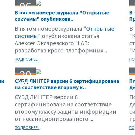
06
В пятом номере журнала "Открытые
В
06.02
системы" опубликова..
Пр
В пятом номере журнала
"Открытые
В
системы"
опубликована статья
"
Алексея Эксаревского "LAB:
с
разработка кросс-платформных...
"
ПОДРОБНЕЕ..
ПО
20
ли
СУБД ЛИНТЕР версии 6 сертифицирована
По
03.02
на соответствие второму к..
де
СУБД ЛИНТЕР версии 6
П
сертифицирована на соответствие
д
второму классу защиты информации
с
от несанкционированного ...
тр
ПОДРОБНЕЕ..
ПО