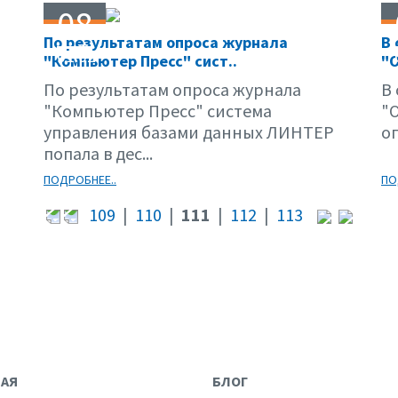
08
По результатам опроса журнала
В
01.02
"Компьютер Пресс" сист..
"О
По результатам опроса журнала
В
"Компьютер Пресс" система
"
управления базами данных ЛИНТЕР
оп
попала в дес...
ПОДРОБНЕЕ..
ПО
109
|
110
|
111
|
112
|
113
НАЯ
БЛОГ