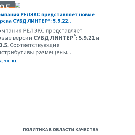
05
омпания РЕЛЭКС представляет новые
03.03
рсии СУБД ЛИНТЕР®: 5.9.22..
омпания РЕЛЭКС представляет
®
овые версии
СУБД ЛИНТЕР
: 5.9.22 и
0.5.
Соответствующие
истрибутивы размещены...
ДРОБНЕЕ..
ПОЛИТИКА В ОБЛАСТИ КАЧЕСТВА