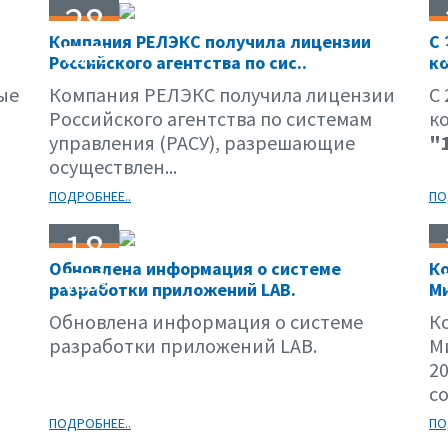
28
Компания РЕЛЭКС получила лицензии
С 
08.03
Российского агентства по сис..
ко
ые
Компания РЕЛЭКС получила лицензии
С 
Российского агентства по системам
к
управления (РАСУ), разрешающие
"
осуществлен...
ПОДРОБНЕЕ..
ПО
18
Обновлена информация о системе
К
08.03
разработки приложений LAB.
Ми
Обновлена информация о системе
К
разработки приложений LAB.
М
20
со
ПОДРОБНЕЕ..
ПО