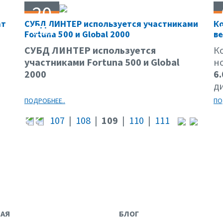
20
ат
СУБД ЛИНТЕР используется участниками
К
05.03
Fortuna 500 и Global 2000
ве
СУБД ЛИНТЕР используется
К
участниками Fortuna 500 и Global
н
2000
6.
д
ПОДРОБНЕЕ..
ПО
107
|
108
|
109
|
110
|
111
НАЯ
БЛОГ