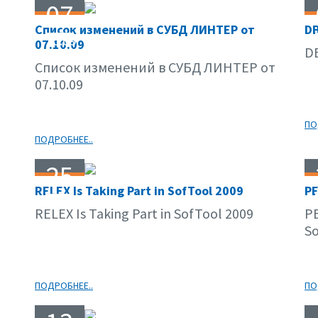
07
Список изменений в СУБД ЛИНТЕР от
DB
10.09
07.10.09
DB
Список изменений в СУБД ЛИНТЕР от
07.10.09
ПО
ПОДРОБНЕЕ..
25
RELEX Is Taking Part in SofTool 2009
РЕ
09.09
RELEX Is Taking Part in SofTool 2009
Р
So
ПОДРОБНЕЕ..
ПО