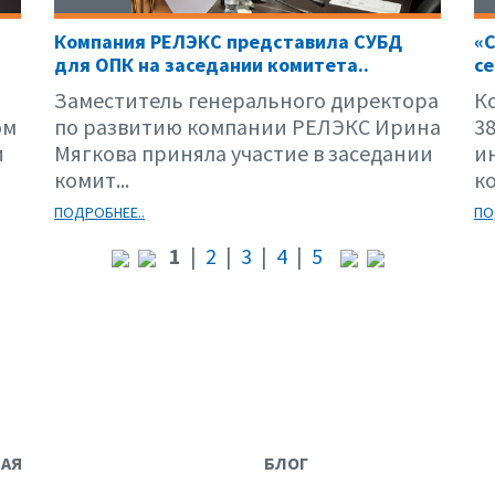
Компания РЕЛЭКС представила СУБД
«С
для ОПК на заседании комитета..
се
Заместитель генерального директора
К
ом
по развитию компании РЕЛЭКС Ирина
3
и
Мягкова приняла участие в заседании
и
комит...
к
ПОДРОБНЕЕ..
ПО
1
|
2
|
3
|
4
|
5
НАЯ
БЛОГ