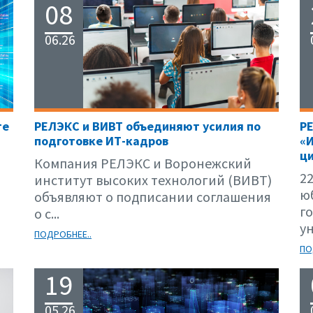
08
06.26
те
РЕЛЭКС и ВИВТ объединяют усилия по
Р
подготовке ИТ-кадров
«
ци
Компания РЕЛЭКС и Воронежский
22
институт высоких технологий (ВИВТ)
ю
объявляют о подписании соглашения
г
о с...
ун
ПОДРОБНЕЕ..
ПО
19
05.26