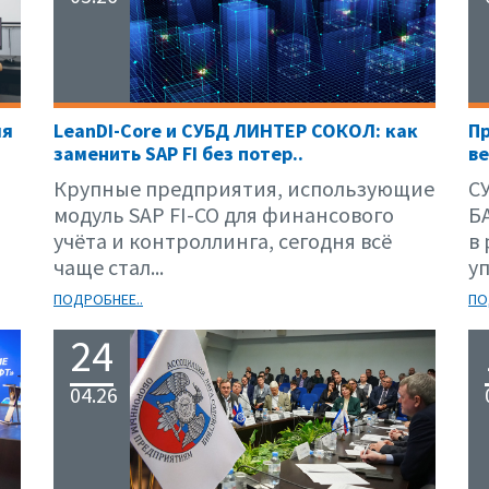
ля
LeanDI-Core и СУБД ЛИНТЕР СОКОЛ: как
П
заменить SAP FI без потер..
ве
Крупные предприятия, использующие
С
модуль SAP FI-CO для финансового
Б
учёта и контроллинга, сегодня всё
в
чаще стал...
уп
ПОДРОБНЕЕ..
ПО
24
04.26