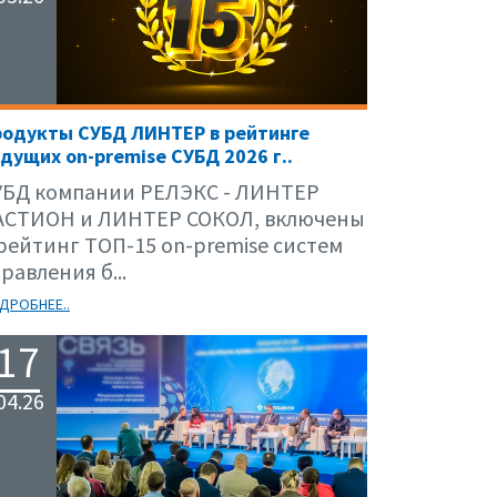
родукты СУБД ЛИНТЕР в рейтинге
дущих on-premise СУБД 2026 г..
УБД компании РЕЛЭКС - ЛИНТЕР
АСТИОН и ЛИНТЕР СОКОЛ, включены
 рейтинг ТОП-15 on-premise систем
равления б...
ДРОБНЕЕ..
17
04.26