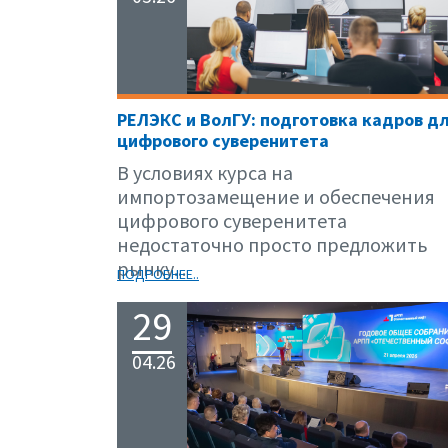
РЕЛЭКС и ВолГУ: подготовка кадров д
цифрового суверенитета
В условиях курса на
импортозамещение и обеспечения
цифрового суверенитета
недостаточно просто предложить
рынку...
ПОДРОБНЕЕ..
29
04.26