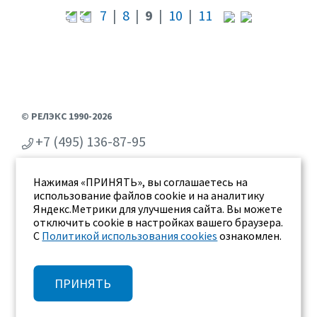
7
|
8
|
9
|
10
|
11
© РЕЛЭКС 1990-2026
+7 (495) 136-87-95
+7 (473) 2-711-711
Нажимая «ПРИНЯТЬ», вы соглашаетесь на
г. Воронеж, ул. Бахметьева 2Б
использование файлов cookie и на аналитику
Яндекс.Метрики для улучшения сайта. Вы можете
отключить cookie в настройках вашего браузера.
С
Политикой использования cookies
ознакомлен.
ПРИНЯТЬ