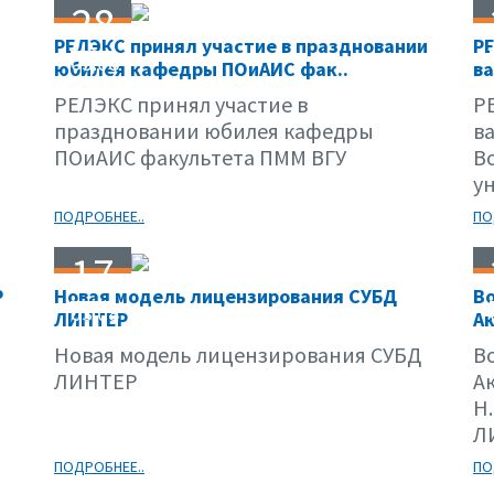
28
РЕЛЭКС принял участие в праздновании
РЕ
03.08
юбилея кафедры ПОиАИС фак..
ва
РЕЛЭКС принял участие в
Р
праздновании юбилея кафедры
в
ПОиАИС факультета ПММ ВГУ
В
у
ПОДРОБНЕЕ..
ПО
17
Р
Новая модель лицензирования СУБД
В
03.08
ЛИНТЕР
Ак
Новая модель лицензирования СУБД
В
ЛИНТЕР
А
Н
Л
ПОДРОБНЕЕ..
ПО