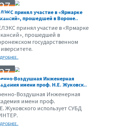
27
ЛЭКС принял участие в «Ярмарке
03.08
кансий», прошедшей в Вороне..
ЕЛЭКС принял участие в «Ярмарке
акансий», прошедшей в
оронежском государственном
ниверситете.
ДРОБНЕЕ..
27
оенно-Воздушная Инженерная
02.08
адемия имени проф. Н.Е. Жуковск..
оенно-Воздушная Инженерная
кадемия имени проф.
.Е. Жуковского использует СУБД
ИНТЕР.
ДРОБНЕЕ..