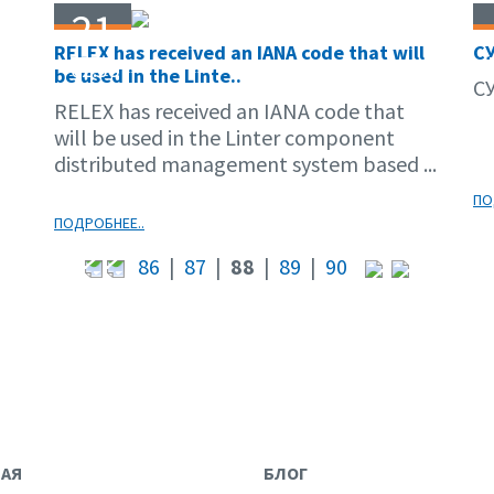
21
RELEX has received an IANA code that will
С
02.08
be used in the Linte..
С
RELEX has received an IANA code that
will be used in the Linter component
distributed management system based ...
ПО
ПОДРОБНЕЕ..
86
|
87
|
88
|
89
|
90
НАЯ
БЛОГ