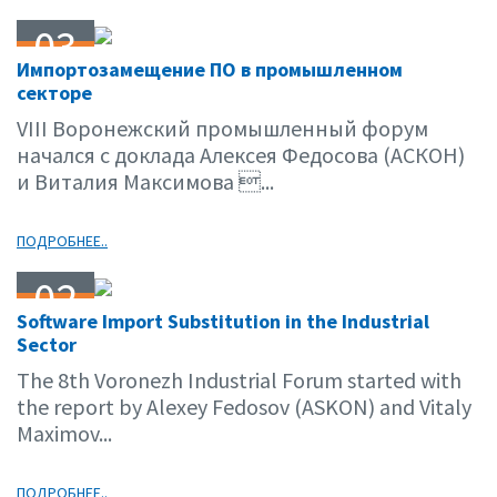
03
Импортозамещение ПО в промышленном
03.15
секторе
VIII Воронежский промышленный форум
начался с доклада Алексея Федосова (АСКОН)
и Виталия Максимова ...
ПОДРОБНЕЕ..
02
Software Import Substitution in the Industrial
03.15
Sector
The 8th Voronezh Industrial Forum started with
the report by Alexey Fedosov (ASKON) and Vitaly
Maximov...
ПОДРОБНЕЕ..