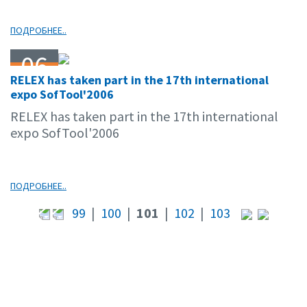
ПОДРОБНЕЕ..
06
RELEX has taken part in the 17th international
10.06
expo SofTool'2006
RELEX has taken part in the 17th international
expo SofTool'2006
ПОДРОБНЕЕ..
99
|
100
|
101
|
102
|
103