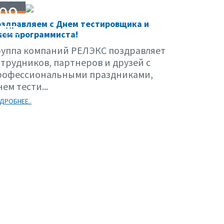
09
оздравляем с Днем тестировщика и
09.15
нем программиста!
руппа компаний РЕЛЭКС поздравляет
отрудников, партнеров и друзей с
рофессиональными праздниками,
ем тести...
ДРОБНЕЕ..