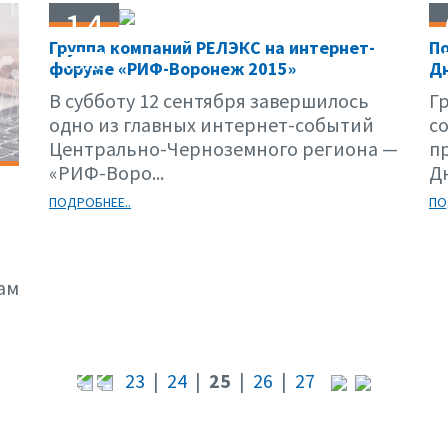
14
Группа компаний РЕЛЭКС на интернет-
П
09.15
форуме «РИФ-Воронеж 2015»
Д
В субботу 12 сентября завершилось
Г
одно из главных интернет-событий
с
Центрально-Черноземного региона —
п
«РИФ-Воро...
Дн
ПОДРОБНЕЕ..
ПО
ам
23
|
24
|
25
|
26
|
27