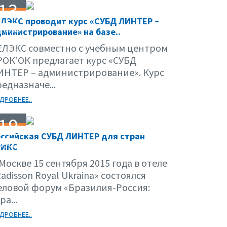
13
ЕЛЭКС проводит курс «СУБД ЛИНТЕР –
10.15
министрирование» на базе..
ЕЛЭКС совместно с учебным центром
РОК’ОК предлагает курс «СУБД
ИНТЕР – администрирование». Курс
едназначе...
ДРОБНЕЕ..
19
оссийская СУБД ЛИНТЕР для стран
09.15
РИКС
Москве 15 сентября 2015 года в отеле
adisson Royal Ukraina» состоялся
еловой форум «Бразилия-Россия:
ра...
ДРОБНЕЕ..