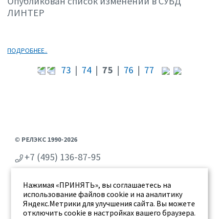
Опубликован список изменений в СУБД
ЛИНТЕР
ПОДРОБНЕЕ..
73
|
74
|
75
|
76
|
77
© РЕЛЭКС 1990-2026
+7 (495) 136-87-95
+7 (473) 2-711-711
Нажимая «ПРИНЯТЬ», вы соглашаетесь на
г. Воронеж, ул. Бахметьева 2Б
использование файлов cookie и на аналитику
Яндекс.Метрики для улучшения сайта. Вы можете
отключить cookie в настройках вашего браузера.