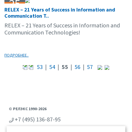
25
RELEX – 21 Years of Success in Information and
07.11
Communication T..
RELEX – 21 Years of Success in Information and
Communication Technologies!
ПОДРОБНЕЕ..
53
|
54
|
55
|
56
|
57
© РЕЛЭКС 1990-2026
+7 (495) 136-87-95
+7 (473) 2-711-711