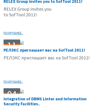
RELEX Group invites you to SofTool 2011!
10.11
RELEX Group invites you
to SofTool 2011!
ПОДРОБНЕЕ..
11
РЕЛЭКС приглашает вас на SofTool 2011!
10.11
РЕЛЭКС приглашает вас на SofTool 2011!
ПОДРОБНЕЕ..
04
Integration of DBMS Linter and Information
10.11
Security Facilities..