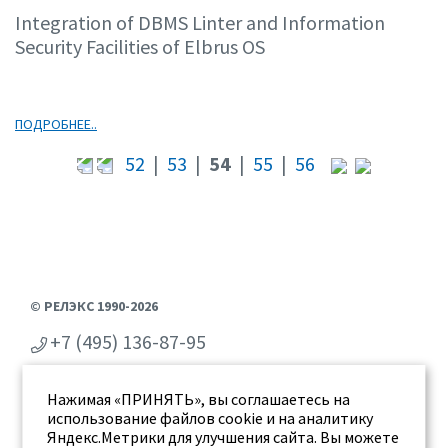
Integration of DBMS Linter and Information
Security Facilities of Elbrus OS
ПОДРОБНЕЕ..
52
|
53
|
54
|
55
|
56
© РЕЛЭКС 1990-2026
+7 (495) 136-87-95
+7 (473) 2-711-711
Нажимая «ПРИНЯТЬ», вы соглашаетесь на
г. Воронеж, ул. Бахметьева 2Б
использование файлов cookie и на аналитику
Яндекс.Метрики для улучшения сайта. Вы можете