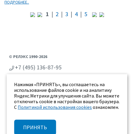
ПОДРОБНЕЕ..
1
|
2
|
3
|
4
|
5
© РЕЛЭКС 1990-2026
+7 (495) 136-87-95
+7 (473) 2-711-711
Нажимая «ПРИНЯТЬ», вы соглашаетесь на
г. Воронеж, ул. Бахметьева 2Б
использование файлов cookie и на аналитику
Яндекс.Метрики для улучшения сайта. Вы можете
отключить cookie в настройках вашего браузера.
С
Политикой использования cookies
ознакомлен.
ПРИНЯТЬ