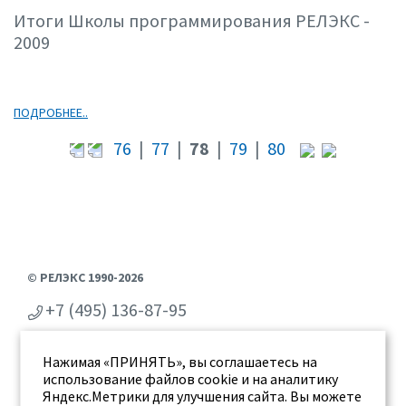
04.09
Итоги Школы программирования РЕЛЭКС -
2009
ПОДРОБНЕЕ..
76
|
77
|
78
|
79
|
80
© РЕЛЭКС 1990-2026
+7 (495) 136-87-95
+7 (473) 2-711-711
Нажимая «ПРИНЯТЬ», вы соглашаетесь на
г. Воронеж, ул. Бахметьева 2Б
использование файлов cookie и на аналитику
Яндекс.Метрики для улучшения сайта. Вы можете