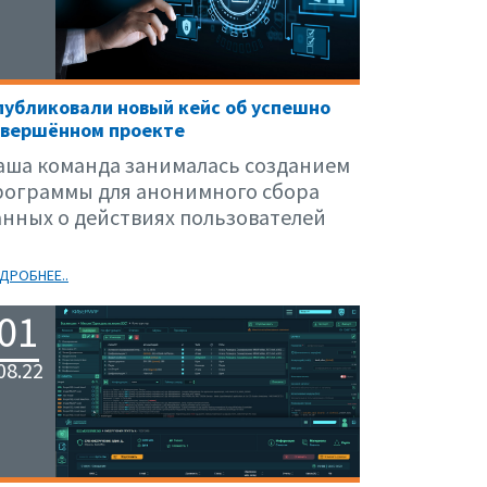
убликовали новый кейс об успешно
авершённом проекте
аша команда занималась созданием
рограммы для анонимного сбора
анных о действиях пользователей
ДРОБНЕЕ..
01
08.22