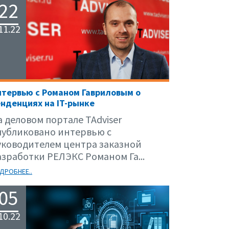
22
11.22
тервью с Романом Гавриловым о
нденциях на IT-рынке
а деловом портале TAdviser
публиковано интервью с
уководителем центра заказной
азработки РЕЛЭКС Романом Га...
ДРОБНЕЕ..
05
10.22