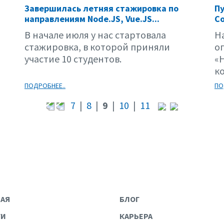
Завершилась летняя стажировка по
Пу
направлениям Node.JS, Vue.JS...
Со
В начале июля у нас стартовала
Н
стажировка, в которой приняли
о
участие 10 студентов.
«
ко
ПОДРОБНЕЕ..
ПО
7
|
8
|
9
|
10
|
11
НАЯ
БЛОГ
ГИ
КАРЬЕРА