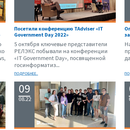
Посетили конференцию TAdviser «IT
Оп
»
Government Day 2022»
з
о
5 октября ключевые представители
Н
ко
РЕЛЭКС побывали на конференции
п
s,
«IT Government Day», посвященной
д
госинформатиз...
ПОДРОБНЕЕ..
ПО
09
08.22