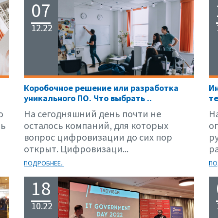
07
12.22
Коробочное решение или разработка
Ин
уникального ПО. Что выбрать ..
те
о
На сегодняшний день почти не
Н
рь
осталось компаний, для которых
о
вопрос цифровизации до сих пор
р
открыт. Цифровизаци...
р
ПОДРОБНЕЕ..
ПО
18
10.22